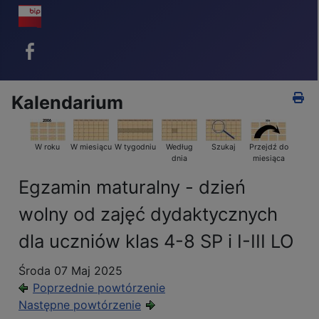
BIP - ikona
Facebook - ikona
Kalendarium
W roku
W miesiącu
W tygodniu
Według
Szukaj
Przejdź do
dnia
miesiąca
Egzamin maturalny - dzień
wolny od zajęć dydaktycznych
dla uczniów klas 4-8 SP i I-III LO
Środa 07 Maj 2025
Poprzednie powtórzenie
Następne powtórzenie