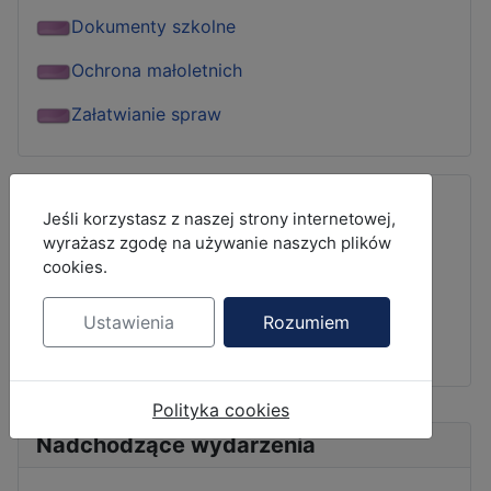
Dokumenty szkolne
Ochrona małoletnich
Załatwianie spraw
MOD_JBCOOKIES_LANG_HEADER_DEFAULT
Jeśli korzystasz z naszej strony internetowej,
wyrażasz zgodę na używanie naszych plików
cookies.
Ustawienia
Rozumiem
Polityka cookies
Nadchodzące wydarzenia