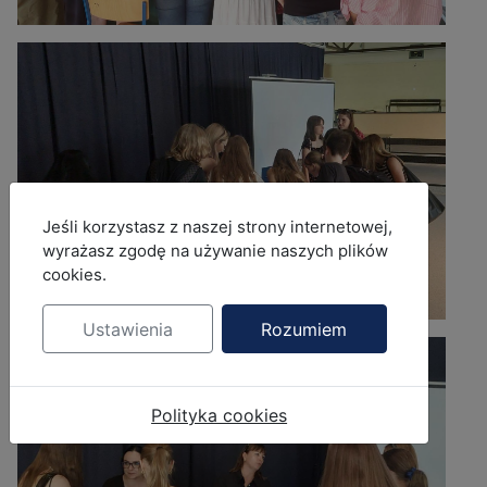
MOD_JBCOOKIES_LANG_HEADER_DEFAULT
Jeśli korzystasz z naszej strony internetowej,
wyrażasz zgodę na używanie naszych plików
cookies.
Ustawienia
Rozumiem
Polityka cookies