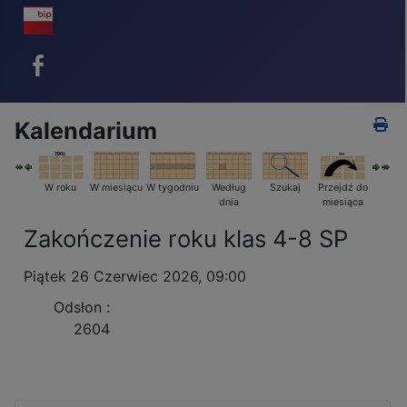
BIP - ikona
Facebook - ikona
Kalendarium
W roku
W miesiącu
W tygodniu
Według
Szukaj
Przejdź do
dnia
miesiąca
Zakończenie roku klas 4-8 SP
Piątek 26 Czerwiec 2026, 09:00
Odsłon
:
2604