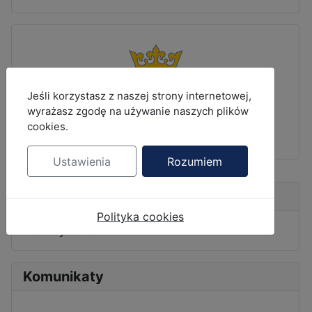
MOD_JBCOOKIES_LANG_HEADER_DEFAULT
Jeśli korzystasz z naszej strony internetowej,
wyrażasz zgodę na używanie naszych plików
cookies.
Ustawienia
Rozumiem
Nadchodzące wydarzenia
Polityka cookies
Brak wydarzeń
Komunikaty