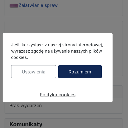
Załatwianie spraw
MOD_JBCOOKIES_LANG_HEADER_DEFAULT
Jeśli korzystasz z naszej strony internetowej,
wyrażasz zgodę na używanie naszych plików
cookies.
Ustawienia
Rozumiem
Nadchodzące wydarzenia
Polityka cookies
Brak wydarzeń
Komunikaty