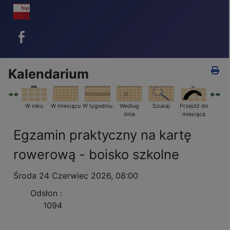
BIP - ikona
Facebook - ikona
Kalendarium
W roku
W miesiącu
W tygodniu
Według
Szukaj
Przejdź do
dnia
miesiąca
Egzamin praktyczny na kartę
rowerową - boisko szkolne
Środa 24 Czerwiec 2026, 08:00
Odsłon
:
1094