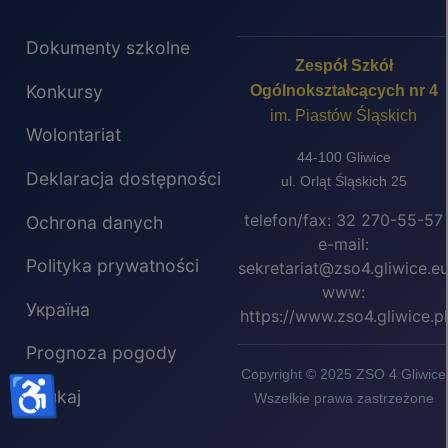
Dokumenty szkolne
Zespół Szkół
Konkursy
Ogólnokształcących nr 4
im. Piastów Śląskich
Wolontariat
44-100 Gliwice
Deklaracja dostępności
ul. Orląt Śląskich 25
telefon/fax: 32 270-55-57
Ochrona danych
e-mail:
Polityka prywatności
sekretariat@zso4.gliwice.e
www:
Україна
https://www.zso4.gliwice.pl
Prognoza pogody
Copyright © 2025 ZSO 4 Gliwice
♿
Szukaj
Wszelkie prawa zastrzeżone