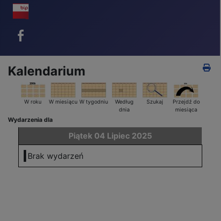
BIP - ikona
Facebook - ikona
Kalendarium
W roku
W miesiącu
W tygodniu
Według
Szukaj
Przejdź do
dnia
miesiąca
Wydarzenia dla
Piątek 04 Lipiec 2025
Brak wydarzeń