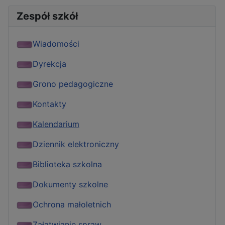
Zespół szkół
Wiadomości
Dyrekcja
Grono pedagogiczne
Kontakty
Kalendarium
Dziennik elektroniczny
Biblioteka szkolna
Dokumenty szkolne
Ochrona małoletnich
Załatwianie spraw