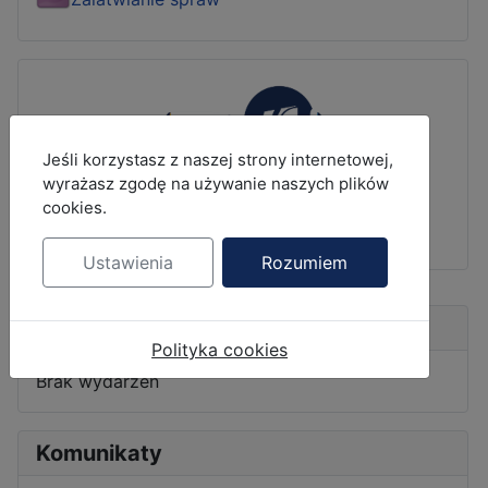
MOD_JBCOOKIES_LANG_HEADER_DEFAULT
Jeśli korzystasz z naszej strony internetowej,
wyrażasz zgodę na używanie naszych plików
cookies.
Ustawienia
Rozumiem
Nadchodzące wydarzenia
Polityka cookies
Brak wydarzeń
Komunikaty