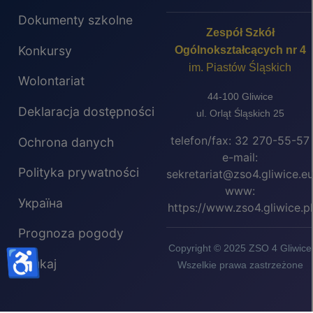
Dokumenty szkolne
Zespół Szkół
Konkursy
Ogólnokształcących nr 4
im. Piastów Śląskich
Wolontariat
44-100 Gliwice
Deklaracja dostępności
ul. Orląt Śląskich 25
telefon/fax: 32 270-55-57
Ochrona danych
e-mail:
Polityka prywatności
sekretariat@zso4.gliwice.e
www:
Україна
https://www.zso4.gliwice.pl
Prognoza pogody
Copyright © 2025 ZSO 4 Gliwice
♿
Szukaj
Wszelkie prawa zastrzeżone