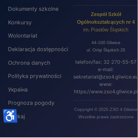
Dokumenty szkolne
Zespół Szkół
Konkursy
Ogólnokształcących nr 4
im. Piastów Śląskich
Wolontariat
44-100 Gliwice
Deklaracja dostępności
ul. Orląt Śląskich 25
telefon/fax: 32 270-55-57
Ochrona danych
e-mail:
Polityka prywatności
sekretariat@zso4.gliwice.e
www:
Україна
https://www.zso4.gliwice.pl
Prognoza pogody
Copyright © 2025 ZSO 4 Gliwice
♿
Szukaj
Wszelkie prawa zastrzeżone