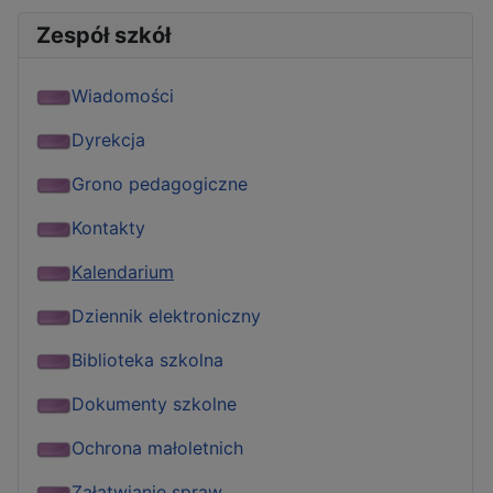
Zespół szkół
Wiadomości
Dyrekcja
Grono pedagogiczne
Kontakty
Kalendarium
Dziennik elektroniczny
Biblioteka szkolna
Dokumenty szkolne
Ochrona małoletnich
Załatwianie spraw