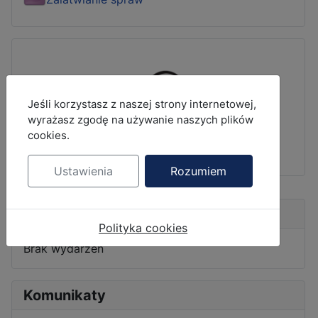
MOD_JBCOOKIES_LANG_HEADER_DEFAULT
Jeśli korzystasz z naszej strony internetowej,
wyrażasz zgodę na używanie naszych plików
cookies.
Ustawienia
Rozumiem
Nadchodzące wydarzenia
Polityka cookies
Brak wydarzeń
Komunikaty