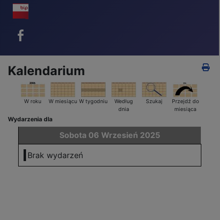
BIP - ikona
Facebook - ikona
Kalendarium
W roku
W miesiącu
W tygodniu
Według
Szukaj
Przejdź do
dnia
miesiąca
Wydarzenia dla
Sobota 06 Wrzesień 2025
Brak wydarzeń