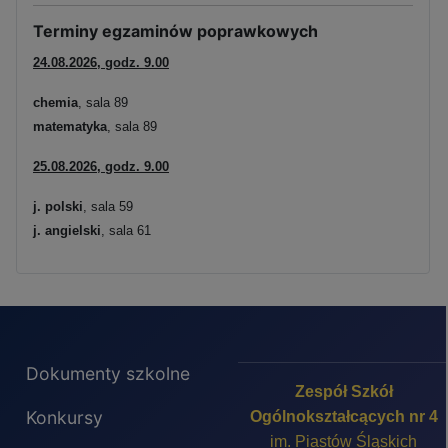
Terminy egzaminów poprawkowych
24.08.2026, godz. 9.00
chemia
, sala 89
matematyka
, sala 89
25.08.2026, godz. 9.00
j. polski
, sala 59
j. angielski
, sala 61
Dokumenty szkolne
Zespół Szkół
Konkursy
Ogólnokształcących nr 4
im. Piastów Śląskich