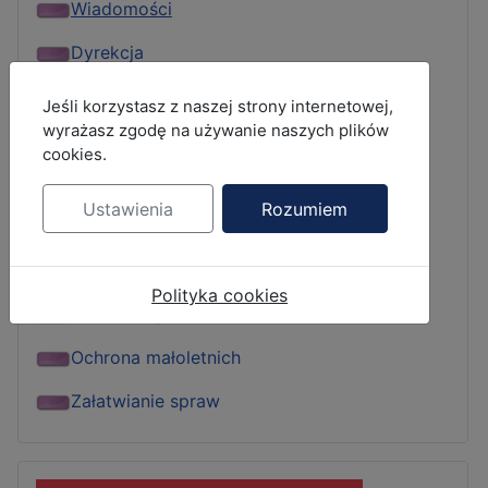
Wiadomości
Dyrekcja
Grono pedagogiczne
MOD_JBCOOKIES_LANG_HEADER_DEFAULT
Jeśli korzystasz z naszej strony internetowej,
wyrażasz zgodę na używanie naszych plików
Kontakty
cookies.
Kalendarium
Ustawienia
Rozumiem
Dziennik elektroniczny
Biblioteka szkolna
Polityka cookies
Dokumenty szkolne
Ochrona małoletnich
Załatwianie spraw