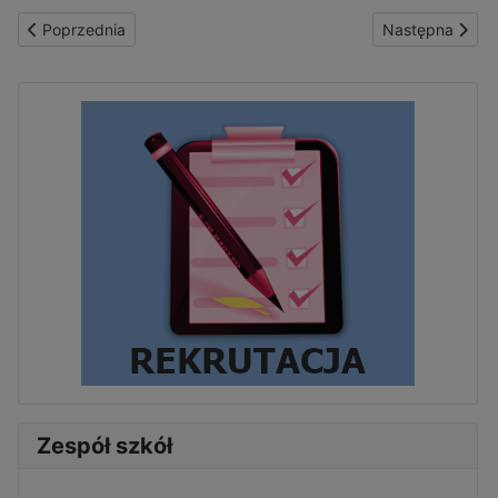
Poprzednia strona: Grono pedagogiczne
Następna strona
Poprzednia
Następna
Zespół szkół