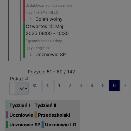
dydaktycznych dla uczniów
klas 4-8 SP i I-III LO
:: Dzień wolny
Czwartek 15 Maj
2025 09:00 - 10:30
Egzamin ósmoklasisty -
język angielski
:: Uczniowie SP
Pagination List Limit
Pozycje 51 - 60 / 142
Pokaż #
1
2
3
4
5
6
7
Tydzień I
Tydzień II
Uczniowie
Przedszkolaki
Uczniowie SP
Uczniowie LO