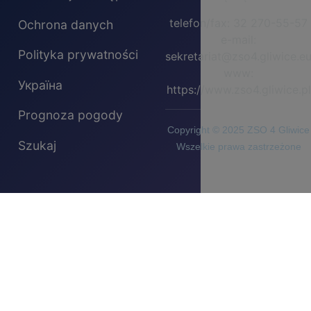
telefon/fax: 32 270-55-57
Ochrona danych
e-mail:
Polityka prywatności
sekretariat@zso4.gliwice.e
www:
Україна
https://www.zso4.gliwice.pl
Prognoza pogody
Copyright © 2025 ZSO 4 Gliwice
Szukaj
Wszelkie prawa zastrzeżone