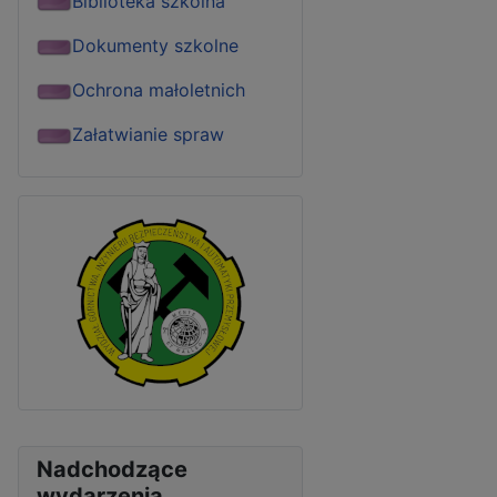
Biblioteka szkolna
Dokumenty szkolne
Ochrona małoletnich
Załatwianie spraw
Nadchodzące
wydarzenia