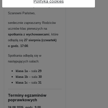
Informacja dla rodziców
Polityka cookies
uczniów klas pierwszych SP
Szanowni Państwo,
serdecznie zapraszamy Rodziców
uczniów klas pierwszych na
spotkania z wychowawcami
, które
odbędą się
27 sierpnia (czwartek)
o godz. 17:00
.
Spotkania odbędą się w
następujących salach:
klasa 1a
– sala
29
klasa 1b
– sala
30
klasa 1c
– sala
31
Terminy egzaminów
poprawkowych
24.08.2026, godz. 9.00