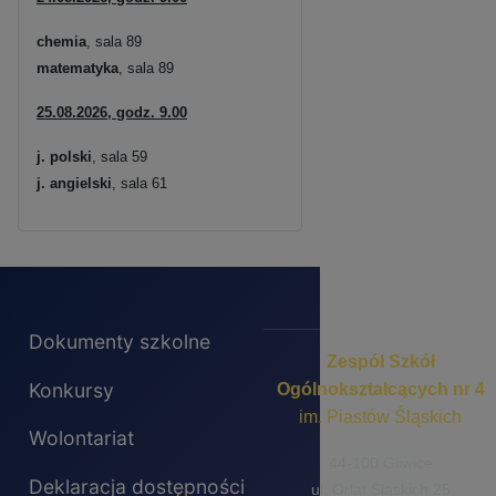
chemia
, sala 89
matematyka
, sala 89
25.08.2026, godz. 9.00
j. polski
, sala 59
j. angielski
, sala 61
Dokumenty szkolne
Zespół Szkół
Konkursy
Ogólnokształcących nr 4
im. Piastów Śląskich
Wolontariat
44-100 Gliwice
Deklaracja dostępności
ul. Orląt Śląskich 25