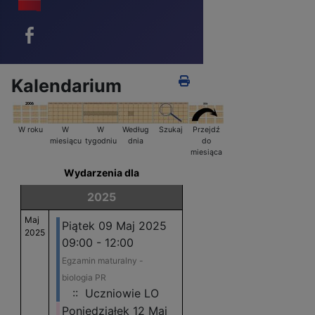
Facebook - ikona
Kalendarium
W roku
W
W
Według
Szukaj
Przejdź
miesiącu
tygodniu
dnia
do
miesiąca
Wydarzenia dla
2025
Maj
Piątek 09 Maj 2025
2025
09:00 - 12:00
Egzamin maturalny -
biologia PR
:: Uczniowie LO
Poniedziałek 12 Maj