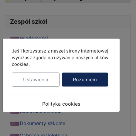
Zespół szkół
Wiadomości
Dyrekcja
MOD_JBCOOKIES_LANG_HEADER_DEFAULT
Jeśli korzystasz z naszej strony internetowej,
wyrażasz zgodę na używanie naszych plików
Grono pedagogiczne
cookies.
Kontakty
Ustawienia
Rozumiem
Kalendarium
Dziennik elektroniczny
Polityka cookies
Biblioteka szkolna
Dokumenty szkolne
Ochrona małoletnich