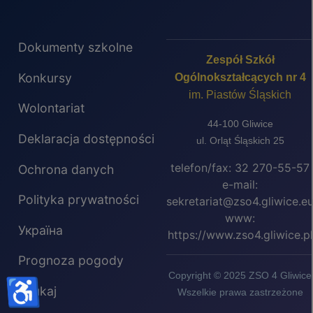
Dokumenty szkolne
Zespół Szkół
Konkursy
Ogólnokształcących nr 4
im. Piastów Śląskich
Wolontariat
44-100 Gliwice
Deklaracja dostępności
ul. Orląt Śląskich 25
telefon/fax: 32 270-55-57
Ochrona danych
e-mail:
Polityka prywatności
sekretariat@zso4.gliwice.e
www:
Україна
https://www.zso4.gliwice.pl
Prognoza pogody
Copyright © 2025 ZSO 4 Gliwice
♿
Szukaj
Wszelkie prawa zastrzeżone