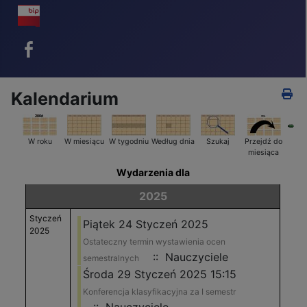
BIP - ikona
Facebook - ikona
Kalendarium
W roku
W miesiącu
W tygodniu
Według dnia
Szukaj
Przejdź do
miesiąca
Wydarzenia dla
2025
Styczeń
Piątek 24 Styczeń 2025
2025
Ostateczny termin wystawienia ocen
:: Nauczyciele
semestralnych
Środa 29 Styczeń 2025 15:15
Konferencja klasyfikacyjna za I semestr